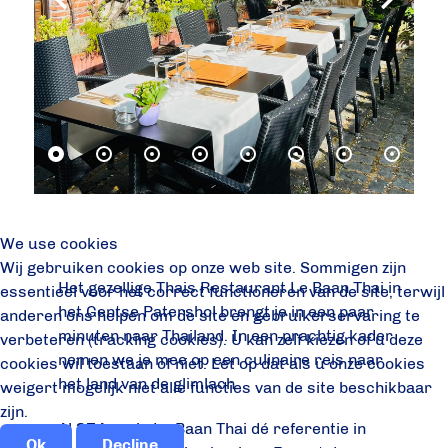
We use cookies
Wij gebruiken cookies op onze web site. Sommigen zijn
Het gezellige Thais Restaurant Le Baan Thai in
essentieel voor het correct functioneren van de site, terwijl
het Gentse Patershol brengt je in een paar
anderen ons helpen om de site en gebruikerservaring te
minuten naar Thailand. In een prachtig kader
verbeteren (tracking cookies). U kan zelf kiezen of u deze
nemen we je mee op een culinaire reis naar
cookies wil toestaan of niet. Let op dat als u onze cookies
het land van de glimlach.
weigert mogelijk niet alle functies van de site beschikbaar
zijn.
Al
37 jaar
is Le Baan Thai dé referentie in
Ok
Decline