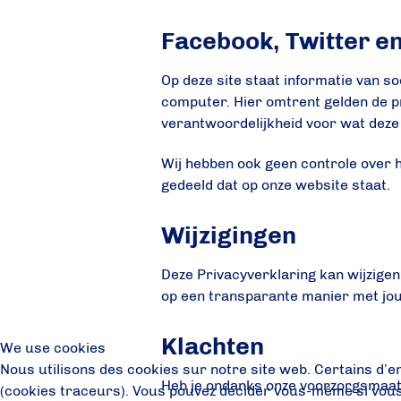
Facebook, Twitter e
Op deze site staat informatie van s
computer. Hier omtrent gelden de p
verantwoordelijkheid voor wat dez
Wij hebben ook geen controle over 
gedeeld dat op onze website staat.
Wijzigingen
Deze Privacyverklaring kan wijzige
op een transparante manier met jo
Klachten
We use cookies
Nous utilisons des cookies sur notre site web. Certains d’en
Heb je ondanks onze voorzorgsmaat
(cookies traceurs). Vous pouvez décider vous-même si vous a