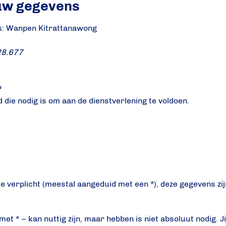
uw gegevens
s: Wanpen Kitrattanawong
28.677
t
?
 die nodig is om aan de dienstverlening te voldoen.
e verplicht (meestal aangeduid met een *), deze gegevens zi
t * – kan nuttig zijn, maar hebben is niet absoluut nodig. Jij