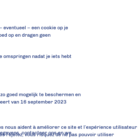
– eventueel – een cookie op je
loed op en dragen geen
e omspringen nadat je iets hebt
 zo goed mogelijk te beschermen en
teert van 16 september 2023
s nous aident à améliorer ce site et l’expérience utilisateur
gegevens, contacteer ons en we
s rejetez, vous risquez de ne pas pouvoir utiliser