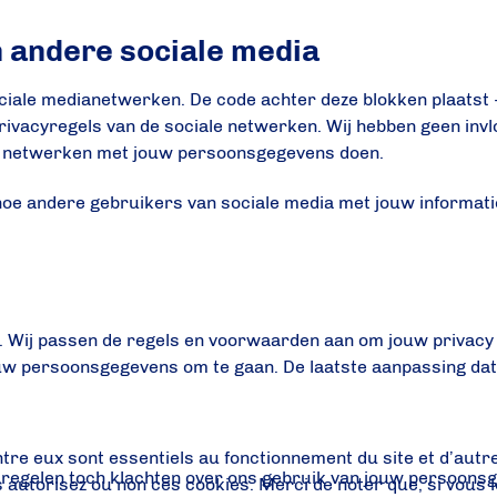
n andere sociale media
ociale medianetwerken. De code achter deze blokken plaatst 
rivacyregels van de sociale netwerken. Wij hebben geen inv
e netwerken met jouw persoonsgegevens doen.
hoe andere gebruikers van sociale media met jouw informati
n. Wij passen de regels en voorwaarden aan om jouw privacy
uw persoonsgegevens om te gaan. De laatste aanpassing da
tre eux sont essentiels au fonctionnement du site et d’autre
regelen toch klachten over ons gebruik van jouw persoons
utorisez ou non ces cookies. Merci de noter que, si vous le