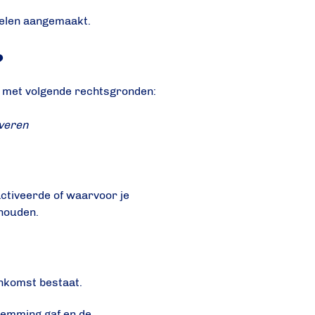
elen aangemaakt.
?
) met volgende rechtsgronden:
everen
activeerde of waarvoor je
ehouden.
komst bestaat.
temming gaf en de